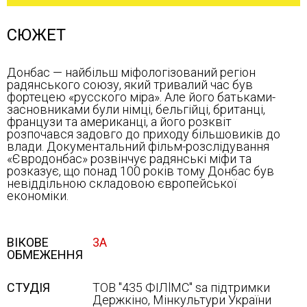
СЮЖЕТ
Донбас — найбільш міфологізований регіон
радянського союзу, який тривалий час був
фортецею «русского міра». Але його батьками-
засновниками були німці, бельгійці, британці,
французи та американці, а його розквіт
розпочався задовго до приходу більшовиків до
влади. Документальний фільм-розслідування
«Євродонбас» розвінчує радянські міфи та
розказує, що понад 100 років тому Донбас був
невіддільною складовою європейської
економіки.
ВІКОВЕ
3А
ОБМЕЖЕННЯ
СТУДІЯ
ТОВ "435 ФІЛlMC" sa підтримки
Держкіно, Мінкультури України