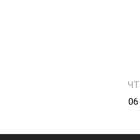
ЧТ
06