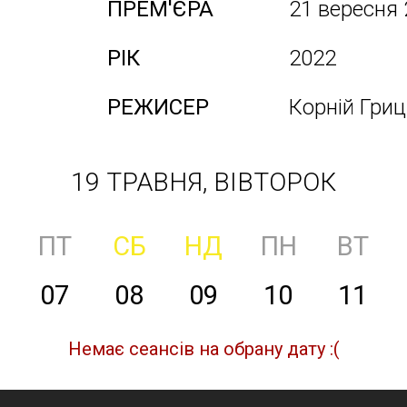
ПРЕМ'ЄРА
21 вересня
РІК
2022
РЕЖИСЕР
Корній Гри
19 ТРАВНЯ, ВІВТОРОК
ПТ
СБ
НД
ПН
ВТ
07
08
09
10
11
Немає сеансів на обрану дату :(