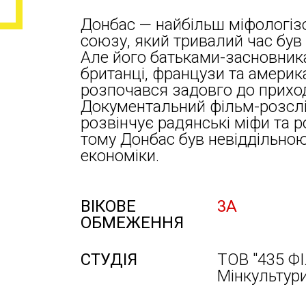
Донбас — найбільш міфологіз
союзу, який тривалий час був
Але його батьками-засновникам
британці, французи та америка
розпочався задовго до приход
Документальний фільм-розсл
розвінчує радянські міфи та р
тому Донбас був невіддільно
економіки.
ВІКОВЕ
3А
ОБМЕЖЕННЯ
СТУДІЯ
ТОВ "435 ФІ
Мінкультури