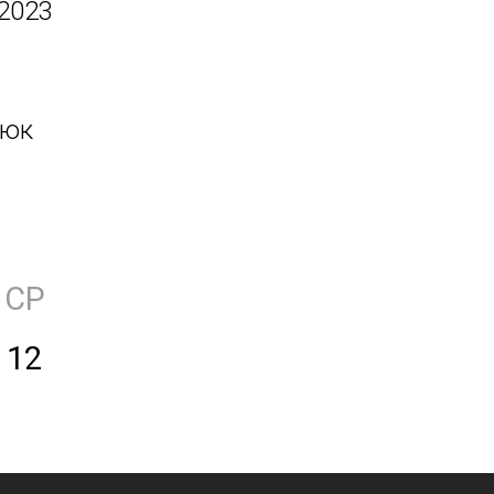
 2023
цюк
СР
12