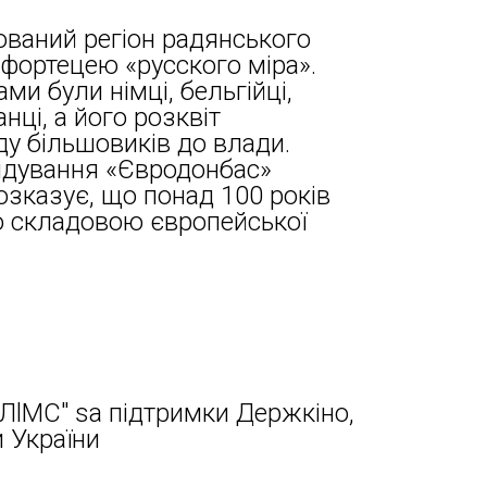
ований регіон радянського
 фортецею «русского міра».
и були німці, бельгійці,
нці, а його розквіт
у більшовиків до влади.
ідування «Євродонбас»
озказує, що понад 100 років
ю складовою європейської
ЛlMC" sa підтримки Держкіно,
 України