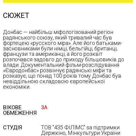
СЮЖЕТ
Донбас — найбільш міфологізований регіон
радянського союзу, який тривалий час був
фортецею «русского міра». Але його батьками-
засновниками були німці, бельгійці, британці,
французи та американці, а його розквіт
розпочався задовго до приходу більшовиків до
влади. Документальний фільм-розслідування
«Євродонбас» розвінчує радянські міфи та
розказує, що понад 100 років тому Донбас був
невіддільною складовою європейської
економіки.
ВІКОВЕ
3А
ОБМЕЖЕННЯ
СТУДІЯ
ТОВ "435 ФІЛlMC" sa підтримки
Держкіно, Мінкультури України