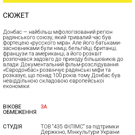
СЮЖЕТ
Донбас — найбільш міфологізований регіон
радянського союзу, який тривалий час був
фортецею «русского міра». Але його батьками-
засновниками були німці, бельгійці, британці,
французи та американці, а його розквіт
розпочався задовго до приходу більшовиків до
влади. Документальний фільм-розслідування
«Євродонбас» розвінчує радянські міфи та
розказує, що понад 100 років тому Донбас був
невіддільною складовою європейської
економіки.
ВІКОВЕ
3А
ОБМЕЖЕННЯ
СТУДІЯ
ТОВ "435 ФІЛlMC" sa підтримки
Держкіно, Мінкультури України