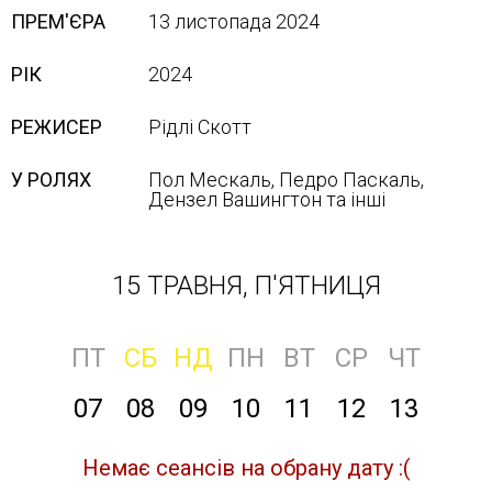
ПРЕМ'ЄРА
13 листопада 2024
РІК
2024
РЕЖИСЕР
Рідлі Скотт
У РОЛЯХ
Пол Мескаль, Педро Паскаль,
Дензел Вашингтон та інші
15 ТРАВНЯ, П'ЯТНИЦЯ
ПТ
СБ
НД
ПН
ВТ
СР
ЧТ
07
08
09
10
11
12
13
Немає сеансів на обрану дату :(