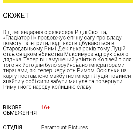
СЮЖЕТ
Від легендарного режисера Рідлі Скотта,
«Гладіатор II» продовжує епічну сагу про владу,
помсту та інтриги, події якої відбуваються в
Стародавньому Римі. Декілька років тому Луцій
став свідком вбивства Максимуса від рук свого
дядька. Тепер він змушений увійти в Колізей після
того як його дім було зруйновано імператорами-
тиранами, які тепер керують Римом. Оскільки на
карту поставлено майбутнє імперії, Луцій повинен
знайти у собі сили забути минуле та повернути
Риму і його народу колишню славу
ВІКОВЕ
16+
ОБМЕЖЕННЯ
СТУДІЯ
Paramount Pictures