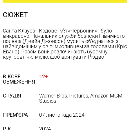
СЮЖЕТ
Санта Клауса - Кодове ім'я «Червоний» - було
викрадено. Начальник служби безпеки Північного
полюса (Двейн Джонсон) мусить об'єднатися з
найвідомішим у світі мисливцем за головами (Кріс
Еванс). Разом вони розпочинають буремну
кругосвітню місію, щоб врятувати Різдво
ВІКОВЕ
12+
ОБМЕЖЕННЯ
СТУДІЯ
Warner Bros. Pictures, Amazon MGM
Studios
ПРЕМ'ЄРА
07 листопада 2024
РІК
2024