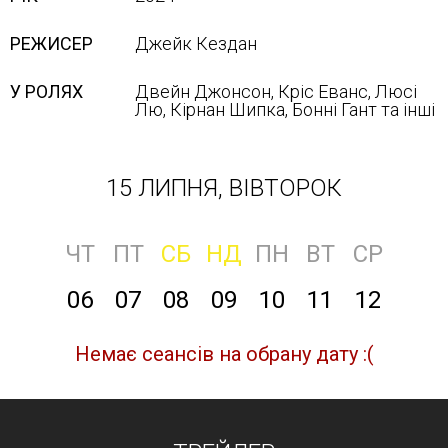
РЕЖИСЕР
Джейк Кездан
У РОЛЯХ
Двейн Джонсон, Кріс Еванс, Люсі
Лю, Кірнан Шипка, Бонні Гант та інші
15 ЛИПНЯ, ВІВТОРОК
ЧТ
ПТ
СБ
НД
ПН
ВТ
СР
06
07
08
09
10
11
12
Немає сеансів на обрану дату :(