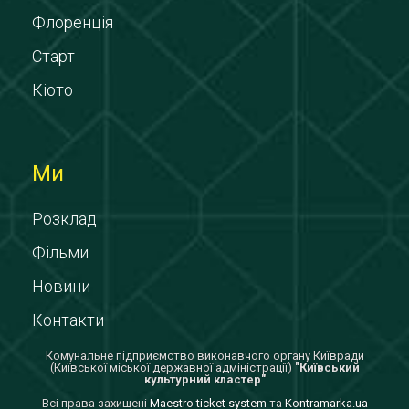
Флоренція
Старт
Кіото
Ми
Розклад
Фільми
Новини
Контакти
Комунальне підприємство виконавчого органу Київради
(Київської міської державної адміністрації)
"Київський
культурний кластер"
Всi права захищенi
Maestro ticket system
та
Kontramarka.ua