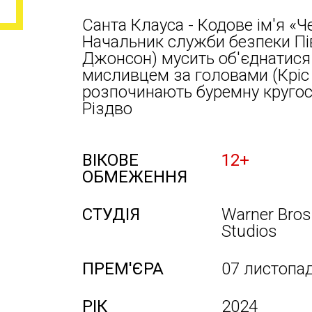
Санта Клауса - Кодове ім'я «Ч
Начальник служби безпеки Пі
Джонсон) мусить об'єднатися 
мисливцем за головами (Кріс 
розпочинають буремну кругос
Різдво
ВІКОВЕ
12+
ОБМЕЖЕННЯ
СТУДІЯ
Warner Bros
Studios
ПРЕМ'ЄРА
07 листопа
РІК
2024