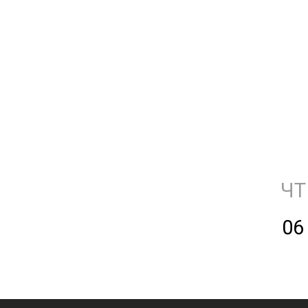
ЧТ
06