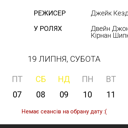
РЕЖИСЕР
Джейк Кез
У РОЛЯХ
Двейн Джонс
Кірнан Шипк
19 ЛИПНЯ, СУБОТА
ПТ
СБ
НД
ПН
ВТ
07
08
09
10
11
Немає сеансів на обрану дату :(