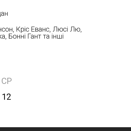
дан
он, Кріс Еванс, Люсі Лю,
а, Бонні Гант та інші
СР
12