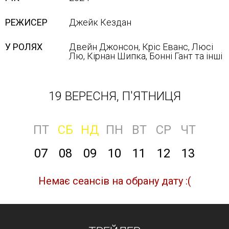
РЕЖИСЕР
Джейк Кездан
У РОЛЯХ
Двейн Джонсон, Кріс Еванс, Люсі
Лю, Кірнан Шипка, Бонні Гант та інші
19 ВЕРЕСНЯ, П'ЯТНИЦЯ
ПТ
СБ
НД
ПН
ВТ
СР
ЧТ
07
08
09
10
11
12
13
Немає сеансів на обрану дату :(