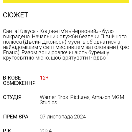
СЮЖЕТ
Санта Клауса - Кодове ім'я «Червоний» - було
викрадено. Начальник служби безпеки Північного
полюса (Двейн Джонсон) мусить об'єднатися з
найвідомішим у світі мисливцем за головами (Кріс
Еванс). Разом вони розпочинають буремну
кругосвітню місію, щоб врятувати Різдво
ВІКОВЕ
12+
ОБМЕЖЕННЯ
СТУДІЯ
Warner Bros. Pictures, Amazon MGM
Studios
ПРЕМ'ЄРА
07 листопада 2024
РІК
2024