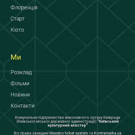
Флоренція
Старт
Кіото
Ми
Розклад
Фільми
Новини
Контакти
Комунальне підприємство виконавчого органу Київради
(Київської міської державної адміністрації)
"Київський
культурний кластер"
Всi права захищенi
Maestro ticket system
та
Kontramarka.ua