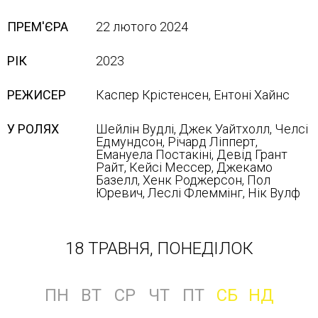
ПРЕМ'ЄРА
22 лютого 2024
РІК
2023
РЕЖИСЕР
Каспер Крістенсен, Ентоні Хайнс
У РОЛЯХ
Шейлін Вудлі, Джек Уайтхолл, Челсі
Едмундсон, Річард Ліпперт,
Емануела Постакіні, Девід Грант
Райт, Кейсі Мессер, Джекамо
Базелл, Хенк Роджерсон, Пол
Юревич, Леслі Флеммінг, Нік Вулф
18 ТРАВНЯ, ПОНЕДІЛОК
ПН
ВТ
СР
ЧТ
ПТ
СБ
НД