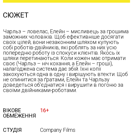
СЮЖЕТ
Чарльз – ловелас, Елейн – мисливець за грошима
заможних чоловіків. Щоб ефективніше досягати
своїх цілей, вони незаконним шляхом купують
собі роботів-двійників, які роблять за них усю
попередню роботу із спокуси клієнтів. Якось їх
шляхи перетинаються. Коли кожен має отримати
своє (Чарльз – ніч кохання, а Елейн – гроші),
налагоджена система дає збій. Їхні копії
закохуються одна в одну і вирішують втекти. Щоб
не опинитися за ґратами, Елейн та Чарльзу
доведеться об'єднатися і вирушити в погоню за
своїми двійниками-роботами.
ВІКОВЕ
16+
ОБМЕЖЕННЯ
СТУДІЯ
Company Films