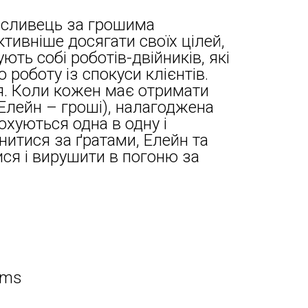
исливець за грошима
тивніше досягати своїх цілей,
ть собі роботів-двійників, які
роботу із спокуси клієнтів.
я. Коли кожен має отримати
 Елейн – гроші), налагоджена
кохуються одна в одну і
нитися за ґратами, Елейн та
ся і вирушити в погоню за
lms