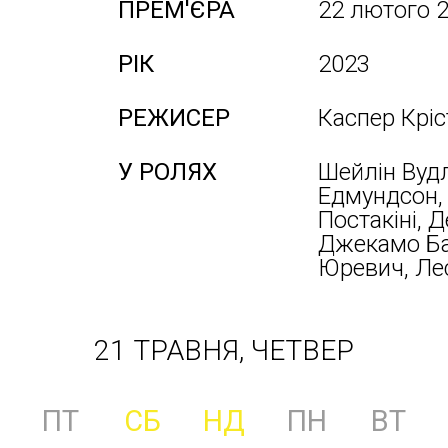
ПРЕМ'ЄРА
22 лютого 
РІК
2023
РЕЖИСЕР
Каспер Кріс
У РОЛЯХ
Шейлін Вудл
Едмундсон, 
Постакіні, Д
Джекамо Ба
Юревич, Лес
21 ТРАВНЯ, ЧЕТВЕР
ПТ
СБ
НД
ПН
ВТ