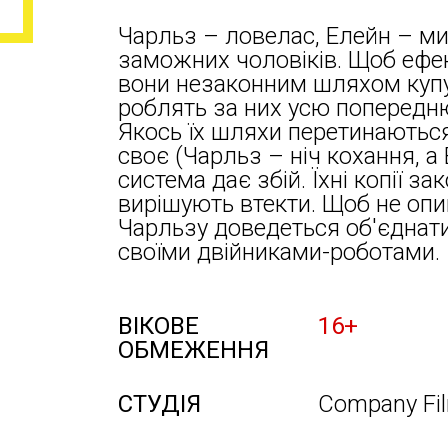
Чарльз – ловелас, Елейн – м
заможних чоловіків. Щоб ефек
вони незаконним шляхом купую
роблять за них усю попередню 
Якось їх шляхи перетинаютьс
своє (Чарльз – ніч кохання, а
система дає збій. Їхні копії за
вирішують втекти. Щоб не опи
Чарльзу доведеться об'єднати
своїми двійниками-роботами.
ВІКОВЕ
16+
ОБМЕЖЕННЯ
СТУДІЯ
Company Fi