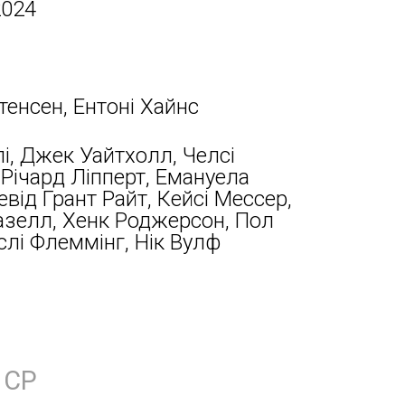
2024
тенсен, Ентоні Хайнс
і, Джек Уайтхолл, Челсі
Річард Ліпперт, Емануела
евід Грант Райт, Кейсі Мессер,
зелл, Хенк Роджерсон, Пол
лі Флеммінг, Нік Вулф
СР