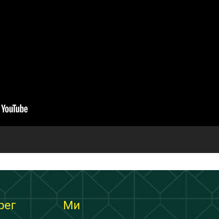
рег
Ми