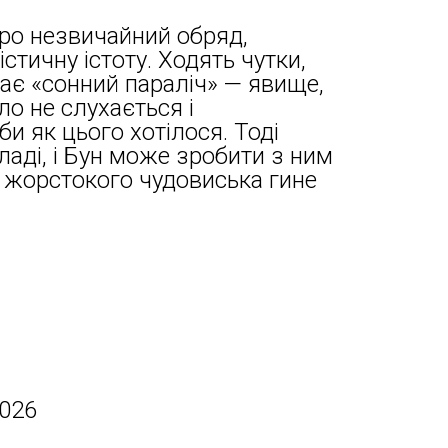
про незвичайний обряд,
тичну істоту. Ходять чутки,
ає «сонний параліч» — явище,
ло не слухається і
би як цього хотілося. Тоді
ладі, і Бун може зробити з ним
 жорстокого чудовиська гине
2026