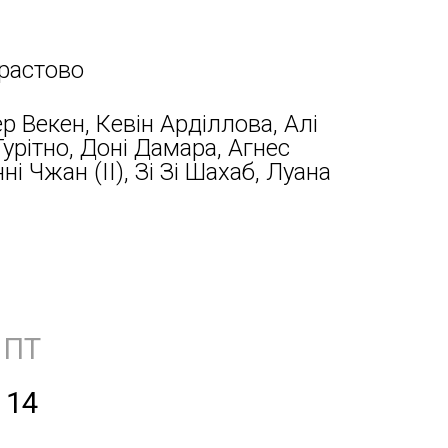
Прастово
ер Векен, Кевін Арділлова, Алі
Гурітно, Доні Дамара, Агнес
і Чжан (II), Зі Зі Шахаб, Луана
ПТ
14