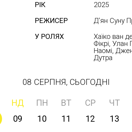
РІК
2025
РЕЖИСЕР
Д'ян Суну 
У РОЛЯХ
Хаїко ван д
Фікрі, Улан 
Наомі, Дженн
Дутра
08 СЕРПНЯ, СЬОГОДНІ
НД
ПН
ВТ
СР
ЧТ
09
10
11
12
13