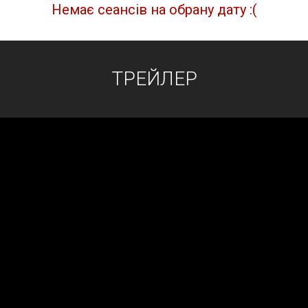
Немає сеансів на обрану дату :(
ТРЕЙЛЕР