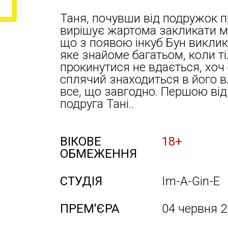
Таня, почувши від подружок 
вирішує жартома закликати міс
що з появою інкуб Бун виклик
яке знайоме багатьом, коли ті
прокинутися не вдається, хоч 
сплячий знаходиться в його в
все, що завгодно. Першою від
подруга Тані..
ВІКОВЕ
18+
ОБМЕЖЕННЯ
СТУДІЯ
Im-A-Gin-E
ПРЕМ'ЄРА
04 червня 