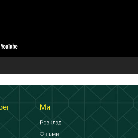
рег
Ми
Розклад
Фільми