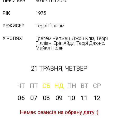
ПРЕМ'ЄРА
30 квітня 2026
РІК
1975
РЕЖИСЕР
Террі Ґілліам
У РОЛЯХ
Ґрегем Чепмен, Джон Кліз, Террі
Ґілліам, Ерік Айдл, Террі Джонс,
Майкл Пелін
21 ТРАВНЯ, ЧЕТВЕР
ЧТ
ПТ
СБ
НД
ПН
ВТ
СР
06
07
08
09
10
11
12
Немає сеансів на обрану дату :(