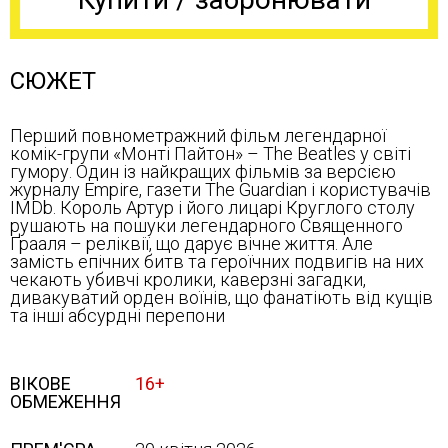
СЮЖЕТ
Перший повнометражний фільм легендарної
комік-групи «Монті Пайтон» – The Beatles у світі
гумору. Один із найкращих фільмів за версією
журналу Empire, газети The Guardian і користувачів
IMDb. Король Артур і його лицарі Круглого столу
рушають на пошуки легендарного Священного
Ґрааля – реліквії, що дарує вічне життя. Але
замість епічних битв та героїчних подвигів на них
чекають убивчі кролики, каверзні загадки,
дивакуватий орден воїнів, що фанатіють від кущів
та інші абсурдні перепони
ВІКОВЕ
16+
ОБМЕЖЕННЯ