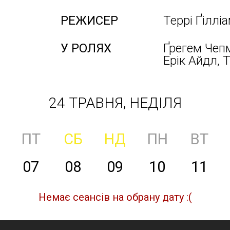
РЕЖИСЕР
Террі Ґіллі
У РОЛЯХ
Ґрегем Чепм
Ерік Айдл, 
24 ТРАВНЯ, НЕДІЛЯ
ПТ
СБ
НД
ПН
ВТ
07
08
09
10
11
Немає сеансів на обрану дату :(