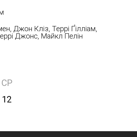
ам
ен, Джон Кліз, Террі Ґілліам,
Террі Джонс, Майкл Пелін
СР
12