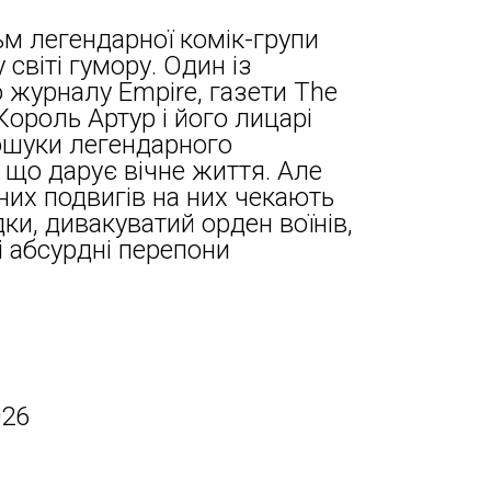
 легендарної комік-групи
 світі гумору. Один із
 журналу Empire, газети The
Король Артур і його лицарі
ошуки легендарного
 що дарує вічне життя. Але
чних подвигів на них чекають
дки, дивакуватий орден воїнів,
і абсурдні перепони
026