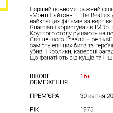
Перший повнометражний фільм
«Монті Пайтон» – The Beatles у
найкращих фільмів за версією
Guardian і користувачів IMDb. 
Круглого столу рушають на п
Священного Ґрааля – реліквії,
замість епічних битв та герої
убивчі кролики, каверзні зага
що фанатіють від кущів та інш
ВІКОВЕ
16+
ОБМЕЖЕННЯ
ПРЕМ'ЄРА
30 квітня 2
РІК
1975