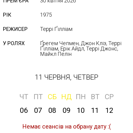
ПРЕМ'ЄРА
30 квітня 2026
РІК
1975
РЕЖИСЕР
Террі Ґілліам
У РОЛЯХ
Ґрегем Чепмен, Джон Кліз, Террі
Ґілліам, Ерік Айдл, Террі Джонс,
Майкл Пелін
11 ЧЕРВНЯ, ЧЕТВЕР
ЧТ
ПТ
СБ
НД
ПН
ВТ
СР
06
07
08
09
10
11
12
Немає сеансів на обрану дату :(