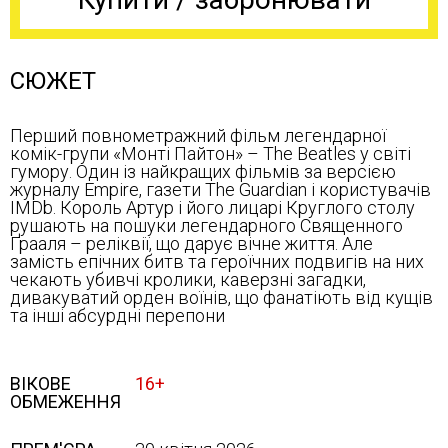
СЮЖЕТ
Перший повнометражний фільм легендарної
комік-групи «Монті Пайтон» – The Beatles у світі
гумору. Один із найкращих фільмів за версією
журналу Empire, газети The Guardian і користувачів
IMDb. Король Артур і його лицарі Круглого столу
рушають на пошуки легендарного Священного
Ґрааля – реліквії, що дарує вічне життя. Але
замість епічних битв та героїчних подвигів на них
чекають убивчі кролики, каверзні загадки,
дивакуватий орден воїнів, що фанатіють від кущів
та інші абсурдні перепони
ВІКОВЕ
16+
ОБМЕЖЕННЯ