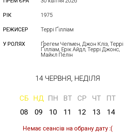
ПРЕМ'ЄРА
30 квітня 2026
РІК
1975
РЕЖИСЕР
Террі Ґілліам
У РОЛЯХ
Ґрегем Чепмен, Джон Кліз, Террі
Ґілліам, Ерік Айдл, Террі Джонс,
Майкл Пелін
14 ЧЕРВНЯ, НЕДІЛЯ
СБ
НД
ПН
ВТ
СР
ЧТ
ПТ
08
09
10
11
12
13
14
Немає сеансів на обрану дату :(