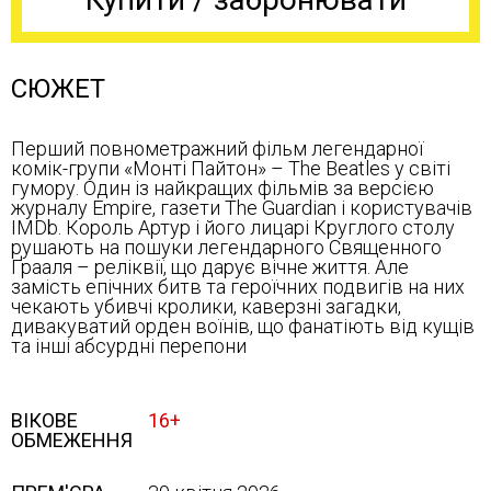
СЮЖЕТ
Перший повнометражний фільм легендарної
комік-групи «Монті Пайтон» – The Beatles у світі
гумору. Один із найкращих фільмів за версією
журналу Empire, газети The Guardian і користувачів
IMDb. Король Артур і його лицарі Круглого столу
рушають на пошуки легендарного Священного
Ґрааля – реліквії, що дарує вічне життя. Але
замість епічних битв та героїчних подвигів на них
чекають убивчі кролики, каверзні загадки,
дивакуватий орден воїнів, що фанатіють від кущів
та інші абсурдні перепони
ВІКОВЕ
16+
ОБМЕЖЕННЯ