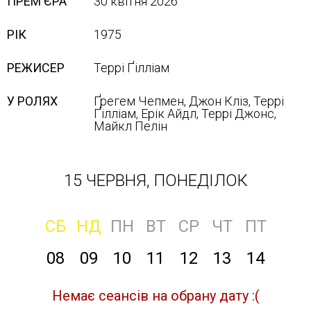
ПРЕМ'ЄРА
30 квітня 2026
РІК
1975
РЕЖИСЕР
Террі Ґілліам
У РОЛЯХ
Ґрегем Чепмен, Джон Кліз, Террі
Ґілліам, Ерік Айдл, Террі Джонс,
Майкл Пелін
15 ЧЕРВНЯ, ПОНЕДІЛОК
СБ
НД
ПН
ВТ
СР
ЧТ
ПТ
08
09
10
11
12
13
14
Немає сеансів на обрану дату :(