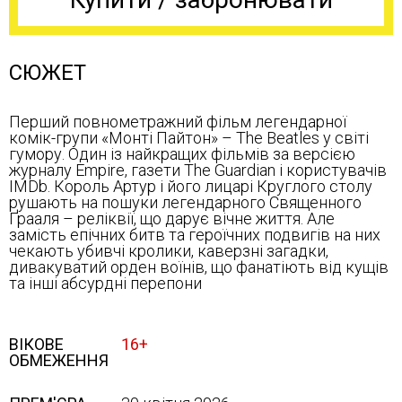
СЮЖЕТ
Перший повнометражний фільм легендарної
комік-групи «Монті Пайтон» – The Beatles у світі
гумору. Один із найкращих фільмів за версією
журналу Empire, газети The Guardian і користувачів
IMDb. Король Артур і його лицарі Круглого столу
рушають на пошуки легендарного Священного
Ґрааля – реліквії, що дарує вічне життя. Але
замість епічних битв та героїчних подвигів на них
чекають убивчі кролики, каверзні загадки,
дивакуватий орден воїнів, що фанатіють від кущів
та інші абсурдні перепони
ВІКОВЕ
16+
ОБМЕЖЕННЯ