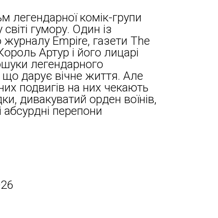
 легендарної комік-групи
 світі гумору. Один із
 журналу Empire, газети The
Король Артур і його лицарі
ошуки легендарного
 що дарує вічне життя. Але
чних подвигів на них чекають
дки, дивакуватий орден воїнів,
і абсурдні перепони
026