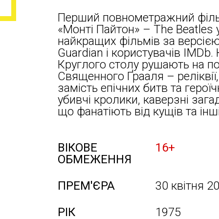
Перший повнометражний фільм
«Монті Пайтон» – The Beatles у
найкращих фільмів за версією
Guardian і користувачів IMDb. 
Круглого столу рушають на п
Священного Ґрааля – реліквії,
замість епічних битв та герої
убивчі кролики, каверзні зага
що фанатіють від кущів та інш
ВІКОВЕ
16+
ОБМЕЖЕННЯ
ПРЕМ'ЄРА
30 квітня 2
РІК
1975