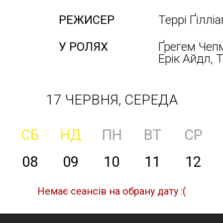
РЕЖИСЕР
Террі Ґіллі
У РОЛЯХ
Ґрегем Чепм
Ерік Айдл, 
17 ЧЕРВНЯ, СЕРЕДА
СБ
НД
ПН
ВТ
СР
08
09
10
11
12
Немає сеансів на обрану дату :(