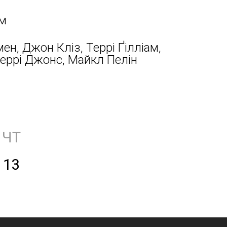
ам
ен, Джон Кліз, Террі Ґілліам,
Террі Джонс, Майкл Пелін
ЧТ
13