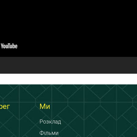
рег
Ми
Розклад
Фільми