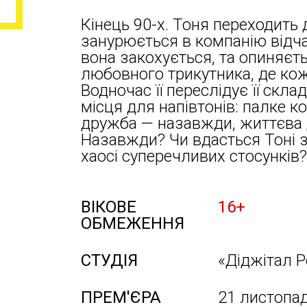
Кінець 90-х. Тоня переходить
занурюється в компанію відч
вона закохується, та опиняєть
любовного трикутника, де кож
Водночас її переслідує її скла
місця для напівтонів: палке 
дружба — назавжди, життєва
Назавжди? Чи вдасться Тоні зн
хаосі суперечливих стосунків?
ВІКОВЕ
16+
ОБМЕЖЕННЯ
СТУДІЯ
«Діджітал Р
ПРЕМ'ЄРА
21 листопа