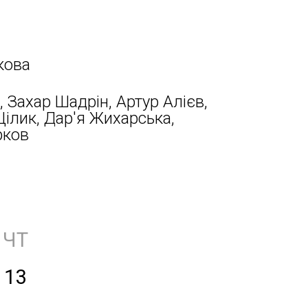
кова
, Захар Шадрін, Артур Алієв,
ілик, Дар'я Жихарська,
рков
ЧТ
13