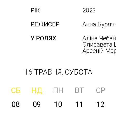
РІК
2023
РЕЖИСЕР
Анна Буряч
У РОЛЯХ
Аліна Чебан
Єлизавета Ц
Арсеній Ма
16 ТРАВНЯ, СУБОТА
СБ
НД
ПН
ВТ
СР
08
09
10
11
12