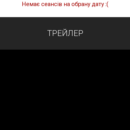
Немає сеансів на обрану дату :(
ТРЕЙЛЕР