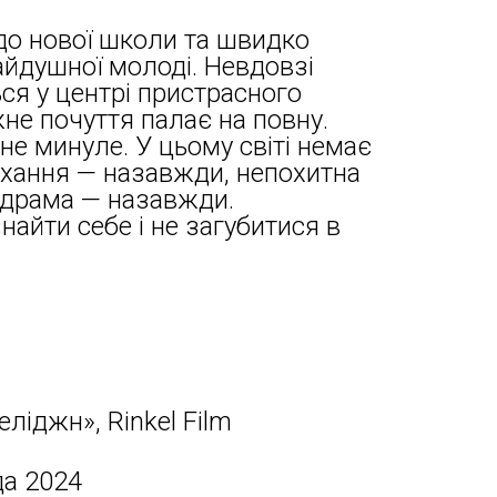
 до нової школи та швидко
айдушної молоді. Невдовзі
ся у центрі пристрасного
не почуття палає на повну.
дне минуле. У цьому світі немає
кохання — назавжди, непохитна
 драма — назавжди.
айти себе і не загубитися в
еліджн», Rinkel Film
да 2024