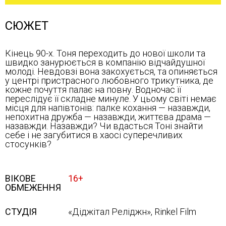
СЮЖЕТ
Кінець 90-х. Тоня переходить до нової школи та
швидко занурюється в компанію відчайдушної
молоді. Невдовзі вона закохується, та опиняється
у центрі пристрасного любовного трикутника, де
кожне почуття палає на повну. Водночас її
переслідує її складне минуле. У цьому світі немає
місця для напівтонів: палке кохання — назавжди,
непохитна дружба — назавжди, життєва драма —
назавжди. Назавжди? Чи вдасться Тоні знайти
себе і не загубитися в хаосі суперечливих
стосунків?
ВІКОВЕ
16+
ОБМЕЖЕННЯ
СТУДІЯ
«Діджітал Реліджн», Rinkel Film