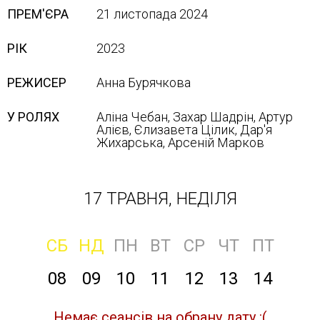
ПРЕМ'ЄРА
21 листопада 2024
РІК
2023
РЕЖИСЕР
Анна Бурячкова
У РОЛЯХ
Аліна Чебан, Захар Шадрін, Артур
Алієв, Єлизавета Цілик, Дар'я
Жихарська, Арсеній Марков
17 ТРАВНЯ, НЕДІЛЯ
СБ
НД
ПН
ВТ
СР
ЧТ
ПТ
08
09
10
11
12
13
14
Немає сеансів на обрану дату :(