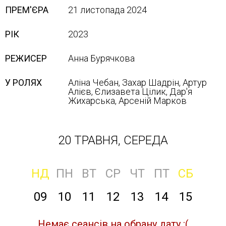
ПРЕМ'ЄРА
21 листопада 2024
РІК
2023
РЕЖИСЕР
Анна Бурячкова
У РОЛЯХ
Аліна Чебан, Захар Шадрін, Артур
Алієв, Єлизавета Цілик, Дар'я
Жихарська, Арсеній Марков
20 ТРАВНЯ, СЕРЕДА
НД
ПН
ВТ
СР
ЧТ
ПТ
СБ
09
10
11
12
13
14
15
Немає сеансів на обрану дату :(