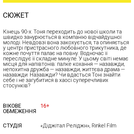
СЮЖЕТ
Кінець 90-х. Тоня переходить до нової школи та
швидко занурюється в компанію відчайдушної
молоді. Невдовзі вона закохується, та опиняється
у центрі пристрасного любовного трикутника, де
кожне почуття палає на повну. Водночас її
переслідує її складне минуле. У цьому світі немає
місця для напівтонів: палке кохання — назавжди,
непохитна дружба — назавжди, життєва драма —
назавжди. Назавжди? Чи вдасться Тоні знайти
себе і не загубитися в хаосі суперечливих
стосунків?
ВІКОВЕ
16+
ОБМЕЖЕННЯ
СТУДІЯ
«Діджітал Реліджн», Rinkel Film