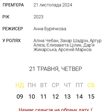
ПРЕМ'ЄРА
21 листопада 2024
РІК
2023
РЕЖИСЕР
Анна Бурячкова
У РОЛЯХ
Аліна Чебан, Захар Шадрін, Артур
Алієв, Єлизавета Цілик, Дар'я
Жихарська, Арсеній Марков
21 ТРАВНЯ, ЧЕТВЕР
НД
ПН
ВТ
СР
ЧТ
ПТ
СБ
09
10
11
12
13
14
15
Немає сеансів на обрану дату :(