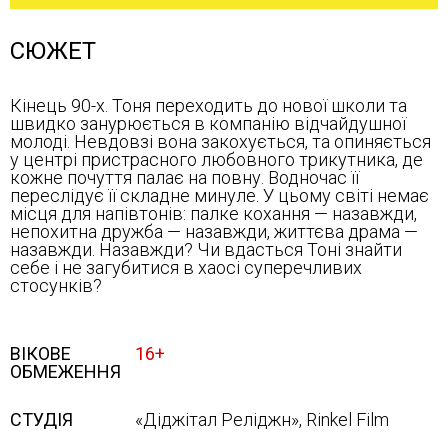
СЮЖЕТ
Кінець 90-х. Тоня переходить до нової школи та
швидко занурюється в компанію відчайдушної
молоді. Невдовзі вона закохується, та опиняється
у центрі пристрасного любовного трикутника, де
кожне почуття палає на повну. Водночас її
переслідує її складне минуле. У цьому світі немає
місця для напівтонів: палке кохання — назавжди,
непохитна дружба — назавжди, життєва драма —
назавжди. Назавжди? Чи вдасться Тоні знайти
себе і не загубитися в хаосі суперечливих
стосунків?
ВІКОВЕ
16+
ОБМЕЖЕННЯ
СТУДІЯ
«Діджітал Реліджн», Rinkel Film