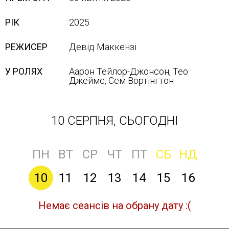
РІК
2025
РЕЖИСЕР
Девід Маккензі
У РОЛЯХ
Аарон Тейлор-Джонсон, Тео
Джеймс, Сем Вортінгтон
10 СЕРПНЯ, СЬОГОДНІ
ПН
ВТ
СР
ЧТ
ПТ
СБ
НД
10
11
12
13
14
15
16
Немає сеансів на обрану дату :(