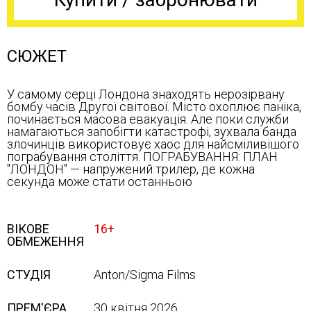
СЮЖЕТ
У самому серці Лондона знаходять нерозірвану
бомбу часів Другої світової. Місто охоплює паніка,
починається масова евакуація. Але поки служби
намагаються запобігти катастрофі, зухвала банда
злочинців використовує хаос для найсміливішого
пограбування століття. ПОГРАБУВАННЯ: ПЛАН
"ЛОНДОН" — напружений трилер, де кожна
секунда може стати останньою
ВІКОВЕ
16+
ОБМЕЖЕННЯ
СТУДІЯ
Anton/Sigma Films
ПРЕМ'ЄРА
30 квітня 2026