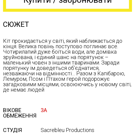
СЮЖЕТ
Кіт прокидається у світі, який наближається до
кінця. Велика повінь поступово поглинає все.
Чотирилапий дуже боїться води, але домівка
зруйнована, і єдиний шанс на порятунок –
маленький човен з іншими тваринами. Заради
порятунку їм доведеться об’єднатися,
незважаючи на відмінності… Разом з Капібарою,
Лемуром, Псом і Птахом герой подорожує
загадковими місцями, освоюючись у новому світі,
де немає людей
ВІКОВЕ
3А
ОБМЕЖЕННЯ
СТУДІЯ
Sacrebleu Productions