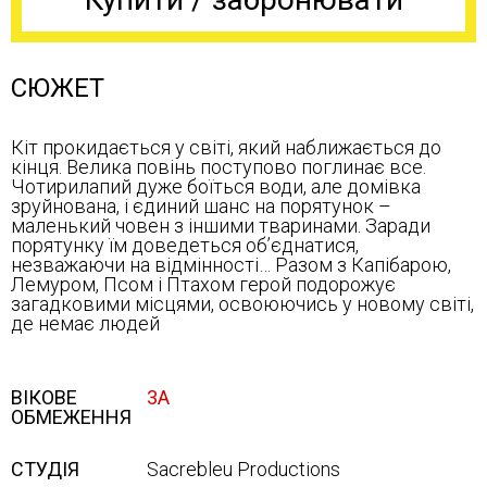
СЮЖЕТ
Кіт прокидається у світі, який наближається до
кінця. Велика повінь поступово поглинає все.
Чотирилапий дуже боїться води, але домівка
зруйнована, і єдиний шанс на порятунок –
маленький човен з іншими тваринами. Заради
порятунку їм доведеться об’єднатися,
незважаючи на відмінності… Разом з Капібарою,
Лемуром, Псом і Птахом герой подорожує
загадковими місцями, освоюючись у новому світі,
де немає людей
ВІКОВЕ
3А
ОБМЕЖЕННЯ
СТУДІЯ
Sacrebleu Productions