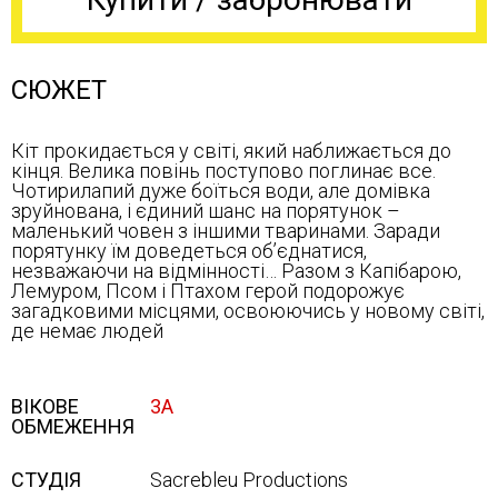
СЮЖЕТ
Кіт прокидається у світі, який наближається до
кінця. Велика повінь поступово поглинає все.
Чотирилапий дуже боїться води, але домівка
зруйнована, і єдиний шанс на порятунок –
маленький човен з іншими тваринами. Заради
порятунку їм доведеться об’єднатися,
незважаючи на відмінності… Разом з Капібарою,
Лемуром, Псом і Птахом герой подорожує
загадковими місцями, освоюючись у новому світі,
де немає людей
ВІКОВЕ
3А
ОБМЕЖЕННЯ
СТУДІЯ
Sacrebleu Productions