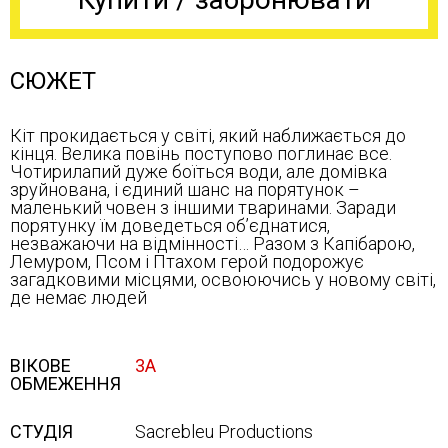
СЮЖЕТ
Кіт прокидається у світі, який наближається до
кінця. Велика повінь поступово поглинає все.
Чотирилапий дуже боїться води, але домівка
зруйнована, і єдиний шанс на порятунок –
маленький човен з іншими тваринами. Заради
порятунку їм доведеться об’єднатися,
незважаючи на відмінності… Разом з Капібарою,
Лемуром, Псом і Птахом герой подорожує
загадковими місцями, освоюючись у новому світі,
де немає людей
ВІКОВЕ
3А
ОБМЕЖЕННЯ
СТУДІЯ
Sacrebleu Productions