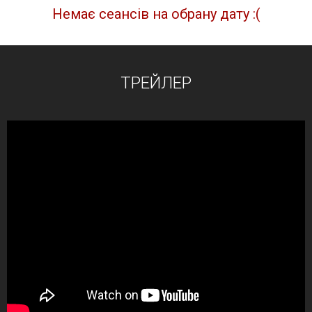
Немає сеансів на обрану дату :(
ТРЕЙЛЕР