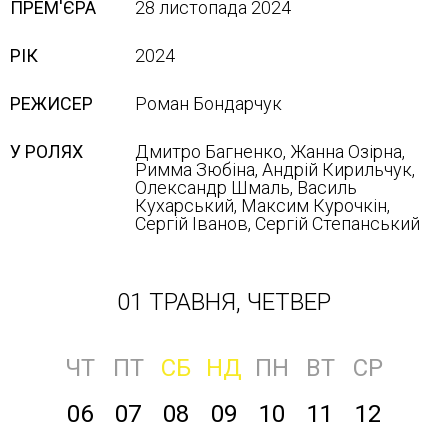
ПРЕМ'ЄРА
28 листопада 2024
РІК
2024
РЕЖИСЕР
Роман Бондарчук
У РОЛЯХ
Дмитро Багненко, Жанна Озірна,
Римма Зюбіна, Андрій Кирильчук,
Олександр Шмаль, Василь
Кухарський, Максим Курочкін,
Сергій Іванов, Сергій Степанський
01 ТРАВНЯ, ЧЕТВЕР
ЧТ
ПТ
СБ
НД
ПН
ВТ
СР
06
07
08
09
10
11
12