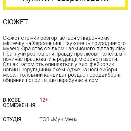
СЮЖЕТ
Сюжет стрічки розгортається у південному
містечку на Херсонщині. Науковець природничого
музею Юра стає свідком навмисного підпалу лісу.
Прагнучи розповісти правду про лісові пожежі, він
починає працювати в редакції місцевої газети.
Однак натомість опиняється у вирі фейкових
новин і корупційних схем. Адже на носі вибори
мера, і головний кандидат роздає передвиборчі
обіцянки попри те, що перебуває в комі
ВІКОВЕ
12+
ОБМЕЖЕННЯ
СТУДІЯ
ТОВ «Мун Мен»