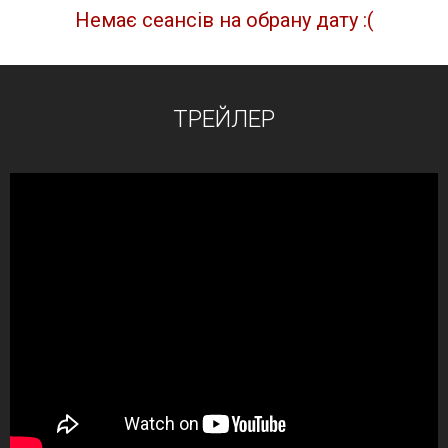
Немає сеансів на обрану дату :(
ТРЕЙЛЕР