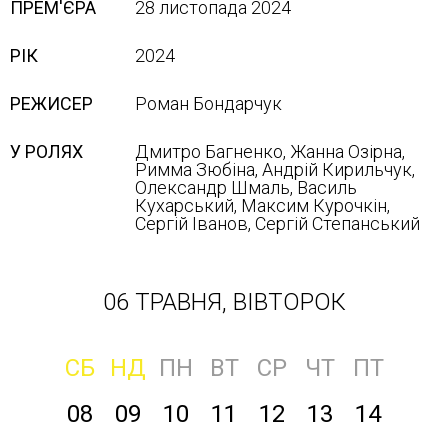
ПРЕМ'ЄРА
28 листопада 2024
РІК
2024
РЕЖИСЕР
Роман Бондарчук
У РОЛЯХ
Дмитро Багненко, Жанна Озірна,
Римма Зюбіна, Андрій Кирильчук,
Олександр Шмаль, Василь
Кухарський, Максим Курочкін,
Сергій Іванов, Сергій Степанський
06 ТРАВНЯ, ВІВТОРОК
СБ
НД
ПН
ВТ
СР
ЧТ
ПТ
08
09
10
11
12
13
14