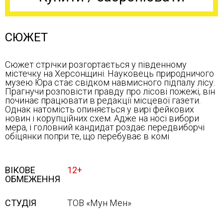
СЮЖЕТ
Сюжет стрічки розгортається у південному
містечку на Херсонщині. Науковець природничого
музею Юра стає свідком навмисного підпалу лісу.
Прагнучи розповісти правду про лісові пожежі, він
починає працювати в редакції місцевої газети.
Однак натомість опиняється у вирі фейкових
новин і корупційних схем. Адже на носі вибори
мера, і головний кандидат роздає передвиборчі
обіцянки попри те, що перебуває в комі
ВІКОВЕ
12+
ОБМЕЖЕННЯ
СТУДІЯ
ТОВ «Мун Мен»