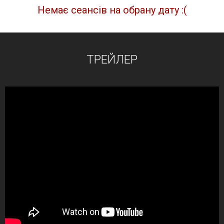
Немає сеансів на обрану дату :(
ТРЕЙЛЕР