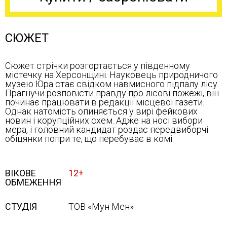
СЮЖЕТ
Сюжет стрічки розгортається у південному
містечку на Херсонщині. Науковець природничого
музею Юра стає свідком навмисного підпалу лісу.
Прагнучи розповісти правду про лісові пожежі, він
починає працювати в редакції місцевої газети.
Однак натомість опиняється у вирі фейкових
новин і корупційних схем. Адже на носі вибори
мера, і головний кандидат роздає передвиборчі
обіцянки попри те, що перебуває в комі
ВІКОВЕ
12+
ОБМЕЖЕННЯ
СТУДІЯ
ТОВ «Мун Мен»