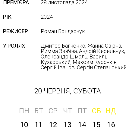
ПРЕМ'ЄРА
28 листопада 2024
РІК
2024
РЕЖИСЕР
Роман Бондарчук
У РОЛЯХ
Дмитро Багненко, Жанна Озірна,
Римма Зюбіна, Андрій Кирильчук,
Олександр Шмаль, Василь
Кухарський, Максим Курочкін,
Сергій Іванов, Сергій Степанський
20 ЧЕРВНЯ, СУБОТА
ПН
ВТ
СР
ЧТ
ПТ
СБ
НД
10
11
12
13
14
15
16