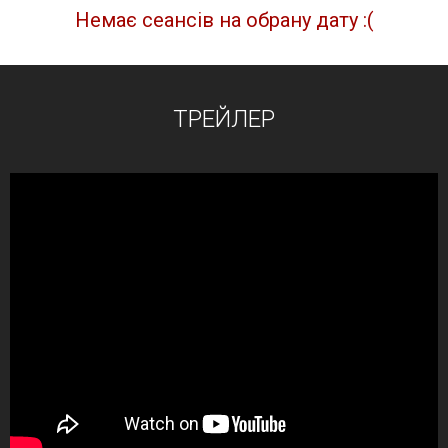
Немає сеансів на обрану дату :(
ТРЕЙЛЕР