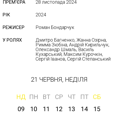
ПРЕМ'ЄРА
28 листопада 2024
РІК
2024
РЕЖИСЕР
Роман Бондарчук
У РОЛЯХ
Дмитро Багненко, Жанна Озірна,
Римма Зюбіна, Андрій Кирильчук,
Олександр Шмаль, Василь
Кухарський, Максим Курочкін,
Сергій Іванов, Сергій Степанський
21 ЧЕРВНЯ, НЕДІЛЯ
НД
ПН
ВТ
СР
ЧТ
ПТ
СБ
09
10
11
12
13
14
15