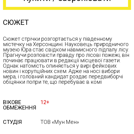
СЮЖЕТ
Сюжет стрічки розгортається у південному
містечку на Херсонщині. Науковець природничого
музею Юра стає свідком навмисного підпалу лісу.
Прагнучи розповісти правду про лісові пожежі, він
починає працювати в редакції місцевої газети.
Однак натомість опиняється у вирі фейкових
новин і корупційних схем. Адже на носі вибори
мера, і головний кандидат роздає передвиборчі
обіцянки попри те, що перебуває в комі
ВІКОВЕ
12+
ОБМЕЖЕННЯ
СТУДІЯ
ТОВ «Мун Мен»