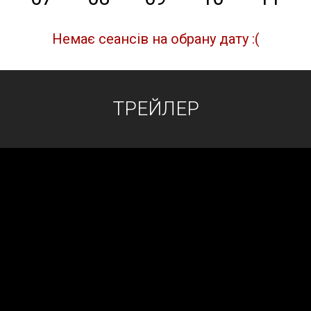
Немає сеансів на обрану дату :(
ТРЕЙЛЕР