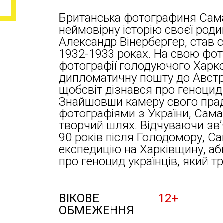
Британська фотографиня Сама
неймовірну історію своєї родин
Александр Вінербергер, став с
1932-1933 роках. На свою фот
фотографії голодуючого Харков
дипломатичну пошту до Австрії
щобсвіт дізнався про геноцид 
Знайшовши камеру свого прад
фотографіями з України, Сам
творчий шлях. Відчуваючи зв’
90 років після Голодомору, С
експедицію на Харківщину, аб
про геноцид українців, який тр
ВІКОВЕ
12+
ОБМЕЖЕННЯ