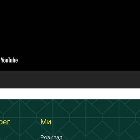
рег
Ми
Розклад