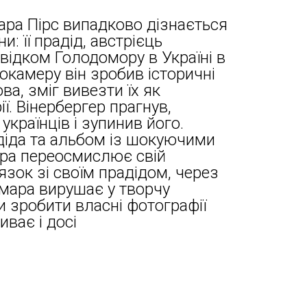
ра Пірс випадково дізнається
и: її прадід, австрієць
відком Голодомору в Україні в
окамеру він зробив історичні
а, зміг вивезти їх як
. Вінербергер прагнув,
українців і зупинив його.
іда та альбом із шокуючими
ара переосмислює свій
язок зі своїм прадідом, через
амара вирушає у творчу
и зробити власні фотографії
иває і досі