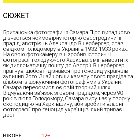
СЮЖЕТ
Британська фотографиня Самара Пірс випадково
дізнається неймовірну історію своєї родини: її
прадід, австрієць Александр Вінербергер, став
свідком Голодомору в Україні в 1932-1933 роках.
На свою фотокамеру він зробив історичні
фотографії голодуючого Харкова, зміг вивезти їх
як дипломатичну пошту до Австрії. Вінербергер
прагнув, щобсвіт дізнався про геноцид українців і
зупинив його. Знайшовши камеру свого прадіда та
альбом із шокуючими фотографіями з України,
Самара переосмислює свій творчий шлях.
Відчуваючи зв’язок зі своїм прадідом, через 90
років після Голодомору, Самара вирушає у творчу
експедицію на Харківщину, аби зробити власні
фотографії про геноцид українців, який триває і
досі
ВІКОВЕ
12+