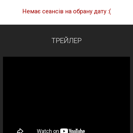
Немає сеансів на обрану дату :(
ТРЕЙЛЕР