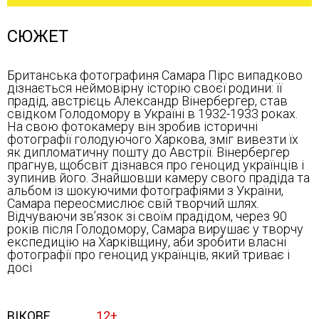
СЮЖЕТ
Британська фотографиня Самара Пірс випадково
дізнається неймовірну історію своєї родини: її
прадід, австрієць Александр Вінербергер, став
свідком Голодомору в Україні в 1932-1933 роках.
На свою фотокамеру він зробив історичні
фотографії голодуючого Харкова, зміг вивезти їх
як дипломатичну пошту до Австрії. Вінербергер
прагнув, щобсвіт дізнався про геноцид українців і
зупинив його. Знайшовши камеру свого прадіда та
альбом із шокуючими фотографіями з України,
Самара переосмислює свій творчий шлях.
Відчуваючи зв’язок зі своїм прадідом, через 90
років після Голодомору, Самара вирушає у творчу
експедицію на Харківщину, аби зробити власні
фотографії про геноцид українців, який триває і
досі
ВІКОВЕ
12+