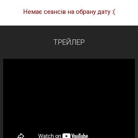
Немає сеансів на обрану дату :(
ТРЕЙЛЕР