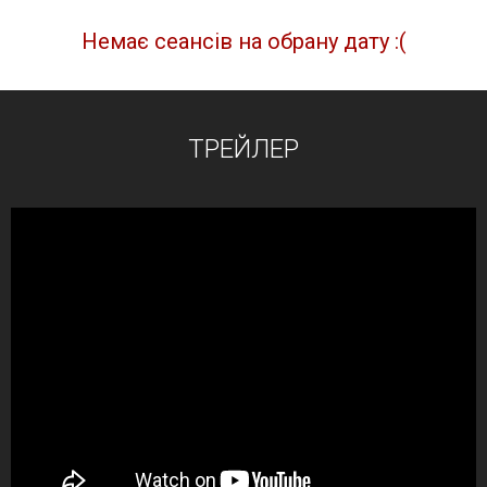
Немає сеансів на обрану дату :(
ТРЕЙЛЕР