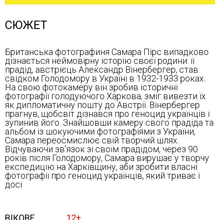
СЮЖЕТ
Британська фотографиня Самара Пірс випадково
дізнається неймовірну історію своєї родини: її
прадід, австрієць Александр Вінербергер, став
свідком Голодомору в Україні в 1932-1933 роках.
На свою фотокамеру він зробив історичні
фотографії голодуючого Харкова, зміг вивезти їх
як дипломатичну пошту до Австрії. Вінербергер
прагнув, щобсвіт дізнався про геноцид українців і
зупинив його. Знайшовши камеру свого прадіда та
альбом із шокуючими фотографіями з України,
Самара переосмислює свій творчий шлях.
Відчуваючи зв’язок зі своїм прадідом, через 90
років після Голодомору, Самара вирушає у творчу
експедицію на Харківщину, аби зробити власні
фотографії про геноцид українців, який триває і
досі
ВІКОВЕ
12+