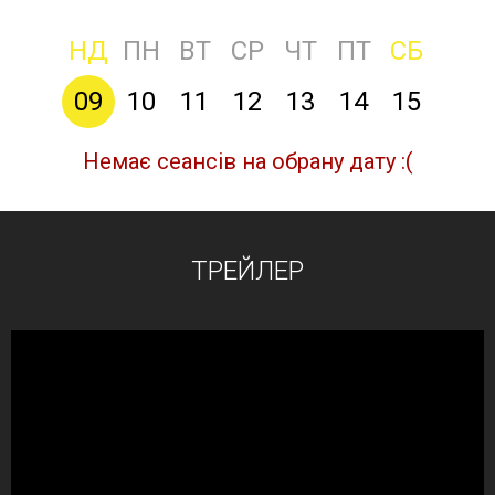
НД
ПН
ВТ
СР
ЧТ
ПТ
СБ
09
10
11
12
13
14
15
Немає сеансів на обрану дату :(
ТРЕЙЛЕР