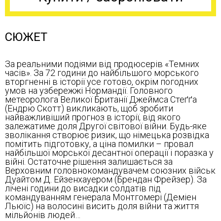
СЮЖЕТ
За реальними подіями від продюсерів «Темних
часів». За 72 години до найбільшого морського
вторгненні в історії усе готово, окрім погодних
умов на узбережжі Нормандії. Головного
метеоролога Великої Британії Джеймса Стеґґа
(Ендрю Скотт) викликають, щоб зробити
найважливіший прогноз в історії, від якого
залежатиме доля Другої світової війни. Будь-яке
зволікання створює ризик, що німецька розвідка
помітить підготовку, а ціна помилки – провал
найбільшої морської десантної операції і поразка у
війні. Остаточне рішення залишається за
Верховним головнокомандувачем союзних військ
Дуайтом Д. Ейзенхауером (Брендан Фрейзер). За
лічені години до висадки солдатів під
командуванням генерала Монтгомері (Деміен
Льюїс) на волосині висить доля війни та життя
мільйонів людей…