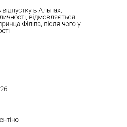
 відпустку в Альпах,
личності, відмовляється
ринца Філіпа, після чого у
сті
026
ентіно