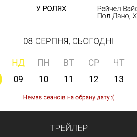
У РОЛЯХ
Рейчел Вай
Пол Дано, Х
08 СЕРПНЯ, СЬОГОДНІ
НД
ПН
ВТ
СР
ЧТ
09
10
11
12
13
Немає сеансів на обрану дату :(
ТРЕЙЛЕР