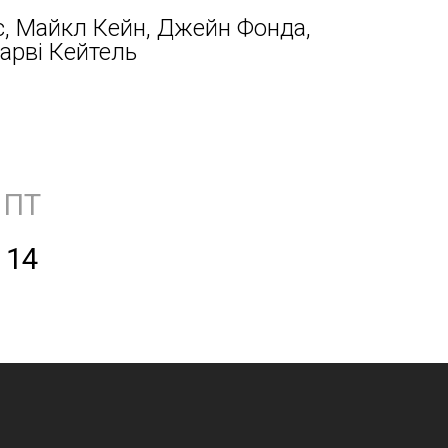
с, Майкл Кейн, Джейн Фонда,
арві Кейтель
ПТ
14