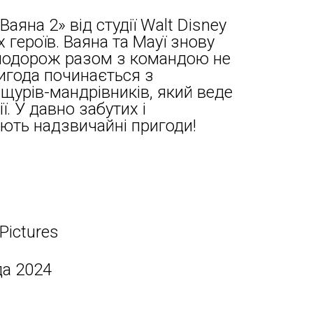
аяна 2» від студії Walt Disney
героїв. Ваяна та Мауї знову
подорож разом з командою не
игода починається з
ащурів-мандрівників, який веде
. У давно забутих і
ають надзвичайні пригоди!
Pictures
да 2024