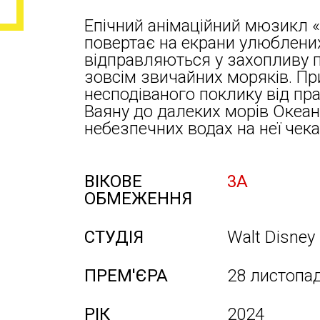
Епічний анімаційний мюзикл «В
повертає на екрани улюблених 
відправляються у захопливу 
зовсім звичайних моряків. Пр
несподіваного поклику від пр
Ваяну до далеких морів Океанії
небезпечних водах на неї чек
ВІКОВЕ
3А
ОБМЕЖЕННЯ
СТУДІЯ
Walt Disney 
ПРЕМ'ЄРА
28 листопа
РІК
2024