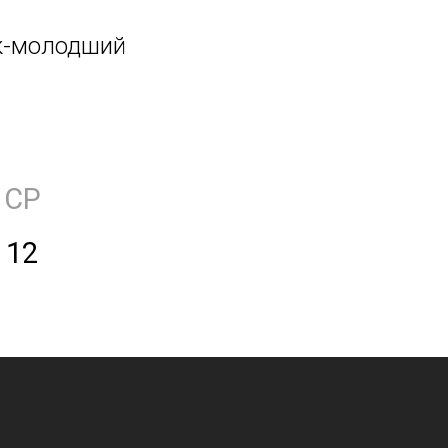
к-молодший
СР
12