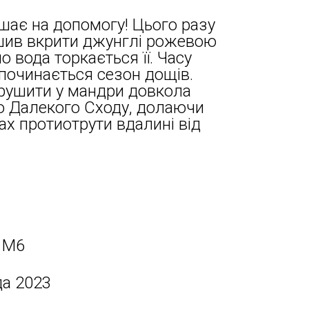
шає на допомогу! Цього разу
шив вкрити джунглі рожевою
 вода торкається її. Часу
починається сезон дощів.
рушити у мандри довкола
 до Далекого Сходу, долаючи
ках протиотрути вдалині від
 M6
да 2023