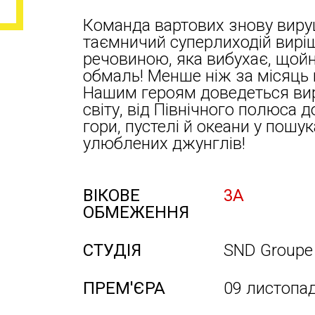
Команда вартових знову виру
таємничий суперлиходій вирі
речовиною, яка вибухає, щойно
обмаль! Менше ніж за місяць 
Нашим героям доведеться ви
світу, від Північного полюса
гори, пустелі й океани у пошу
улюблених джунглів!
ВІКОВЕ
3А
ОБМЕЖЕННЯ
СТУДІЯ
SND Groupe
ПРЕМ'ЄРА
09 листопа