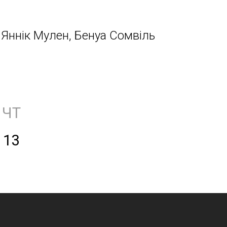
Яннік Мулен, Бенуа Сомвіль
ЧТ
13