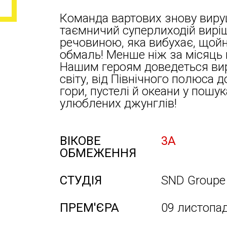
Команда вартових знову виру
таємничий суперлиходій вирі
речовиною, яка вибухає, щойно
обмаль! Менше ніж за місяць 
Нашим героям доведеться ви
світу, від Північного полюса
гори, пустелі й океани у пошу
улюблених джунглів!
ВІКОВЕ
3А
ОБМЕЖЕННЯ
СТУДІЯ
SND Groupe
ПРЕМ'ЄРА
09 листопа