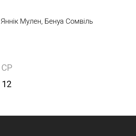
Яннік Мулен, Бенуа Сомвіль
СР
12