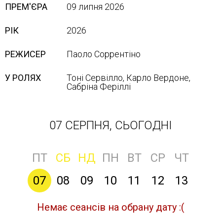
ПРЕМ'ЄРА
09 липня 2026
РІК
2026
РЕЖИСЕР
Паоло Соррентіно
У РОЛЯХ
Тоні Сервілло, Карло Вердоне,
Сабріна Феріллі
07 СЕРПНЯ, СЬОГОДНІ
ПТ
СБ
НД
ПН
ВТ
СР
ЧТ
07
08
09
10
11
12
13
Немає сеансів на обрану дату :(