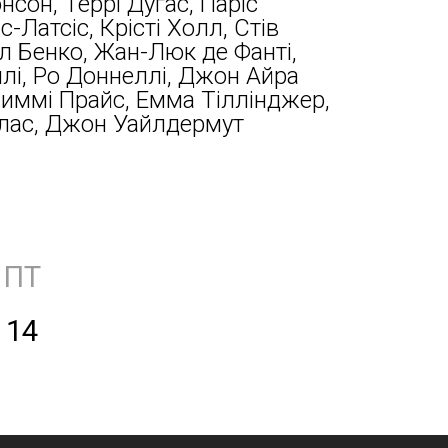
сон, Террі Дугас, Паріс
-Латсіс, Крісті Холл, Стів
л Бенко, Жан-Люк де Фанті,
лі, Ро Доннеллі, Джон Айра
иммі Прайс, Емма Тіллінджер,
лас, Джон Уайлдермут
ПТ
14