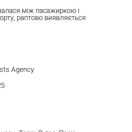
залася між пасажиркою і
порту, раптово виявляється
ists Agency
25