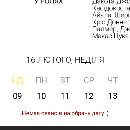
У РОЛЯХ
Дакота Джон
Касідокостас
Айала, Шері
Кріс Доннел
Палмер, Дж
Макас Цука
16 ЛЮТОГО, НЕДІЛЯ
НД
ПН
ВТ
СР
ЧТ
09
10
11
12
13
Немає сеансів на обрану дату :(