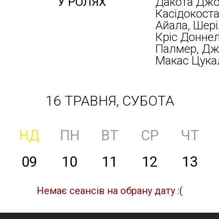
У РОЛЯХ
Дакота Джон
Касідокостас
Айала, Шері
Кріс Доннел
Палмер, Дж
Макас Цука
16 ТРАВНЯ, СУБОТА
НД
ПН
ВТ
СР
ЧТ
09
10
11
12
13
Немає сеансів на обрану дату :(