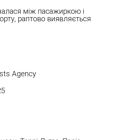
залася між пасажиркою і
порту, раптово виявляється
ists Agency
25