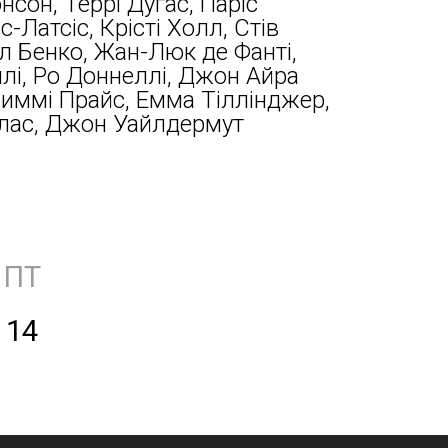
сон, Террі Дугас, Паріс
-Латсіс, Крісті Холл, Стів
л Бенко, Жан-Люк де Фанті,
лі, Ро Доннеллі, Джон Айра
иммі Прайс, Емма Тіллінджер,
лас, Джон Уайлдермут
ПТ
14