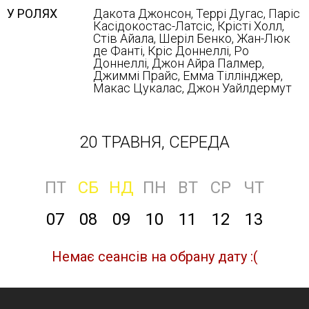
У РОЛЯХ
Дакота Джонсон, Террі Дугас, Паріс
Касідокостас-Латсіс, Крісті Холл,
Стів Айала, Шеріл Бенко, Жан-Люк
де Фанті, Кріс Доннеллі, Ро
Доннеллі, Джон Айра Палмер,
Джиммі Прайс, Емма Тіллінджер,
Макас Цукалас, Джон Уайлдермут
20 ТРАВНЯ, СЕРЕДА
ПТ
СБ
НД
ПН
ВТ
СР
ЧТ
07
08
09
10
11
12
13
Немає сеансів на обрану дату :(