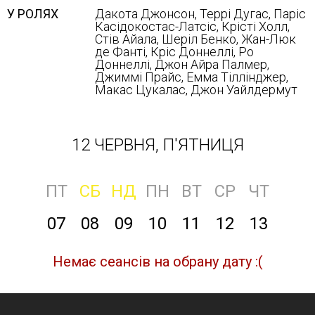
У РОЛЯХ
Дакота Джонсон, Террі Дугас, Паріс
Касідокостас-Латсіс, Крісті Холл,
Стів Айала, Шеріл Бенко, Жан-Люк
де Фанті, Кріс Доннеллі, Ро
Доннеллі, Джон Айра Палмер,
Джиммі Прайс, Емма Тіллінджер,
Макас Цукалас, Джон Уайлдермут
12 ЧЕРВНЯ, П'ЯТНИЦЯ
ПТ
СБ
НД
ПН
ВТ
СР
ЧТ
07
08
09
10
11
12
13
Немає сеансів на обрану дату :(