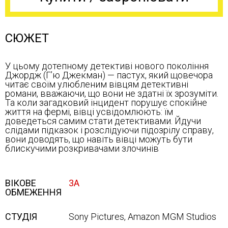
СЮЖЕТ
У цьому дотепному детективі нового покоління
Джордж (Г’ю Джекман) — пастух, який щовечора
читає своїм улюбленим вівцям детективні
романи, вважаючи, що вони не здатні їх зрозуміти.
Та коли загадковий інцидент порушує спокійне
життя на фермі, вівці усвідомлюють: їм
доведеться самим стати детективами. Йдучи
слідами підказок і розслідуючи підозрілу справу,
вони доводять, що навіть вівці можуть бути
блискучими розкривачами злочинів
ВІКОВЕ
3А
ОБМЕЖЕННЯ
СТУДІЯ
Sony Pictures, Amazon MGM Studios