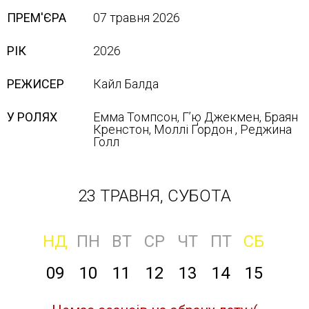
ПРЕМ'ЄРА
07 травня 2026
РІК
2026
РЕЖИСЕР
Кайл Балда
У РОЛЯХ
Емма Томпсон, Г’ю Джекмен, Браян
Кренстон, Моллі Ґордон , Реджина
Голл
23 ТРАВНЯ, СУБОТА
НД
ПН
ВТ
СР
ЧТ
ПТ
СБ
09
10
11
12
13
14
15