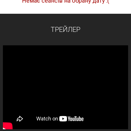
Немає сеансів на обрану дату :(
ТРЕЙЛЕР