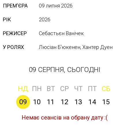
ПРЕМ'ЄРА
09 липня 2026
РІК
2026
РЕЖИСЕР
Себастьєн Ванічек
У РОЛЯХ
Люсіан Б'юкенен, Хантер Дуен
09 СЕРПНЯ, СЬОГОДНІ
НД
ПН
ВТ
СР
ЧТ
ПТ
СБ
09
10
11
12
13
14
15
Немає сеансів на обрану дату :(