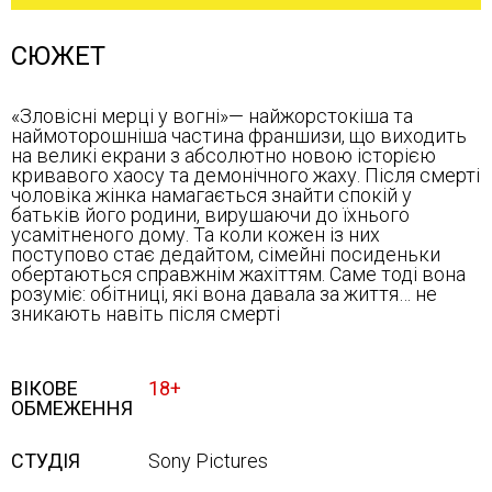
СЮЖЕТ
«Зловісні мерці у вогні»— найжорстокіша та
наймоторошніша частина франшизи, що виходить
на великі екрани з абсолютно новою історією
кривавого хаосу та демонічного жаху. Після смерті
чоловіка жінка намагається знайти спокій у
батьків його родини, вирушаючи до їхнього
усамітненого дому. Та коли кожен із них
поступово стає дедайтом, сімейні посиденьки
обертаються справжнім жахіттям. Саме тоді вона
розуміє: обітниці, які вона давала за життя… не
зникають навіть після смерті
ВІКОВЕ
18+
ОБМЕЖЕННЯ
СТУДІЯ
Sony Pictures