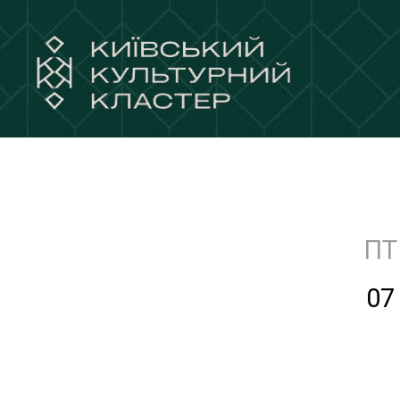
ПТ
07