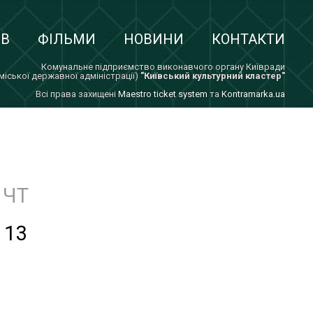
ІВ
ФІЛЬМИ
НОВИНИ
КОНТАКТИ
Комунальне підприємство виконавчого органу Київради
 міської державної адміністрації)
"Київський культурний кластер"
Всi права захищенi
Maestro ticket system
та
Kontramarka.ua
ЧТ
13