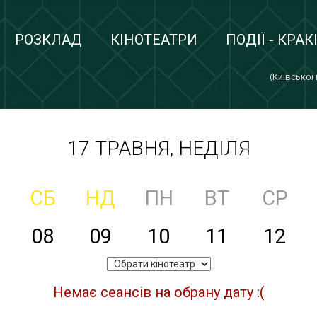
РОЗКЛАД
КІНОТЕАТРИ
ПОДІЇ - КРАК
(Київської
17 ТРАВНЯ, НЕДІЛЯ
СБ
НД
ПН
ВТ
СР
08
09
10
11
12
Немає сеансів на обрану дату :(