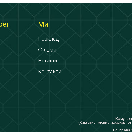
рег
Ми
Розклад
Фільми
Новини
Контакти
Комуналь
(Київської міської державної 
Всi права