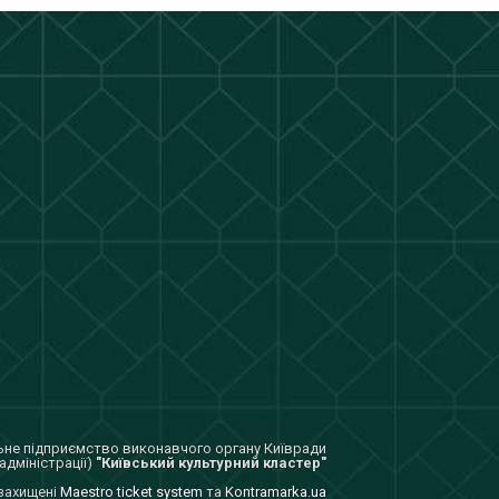
не підприємство виконавчого органу Київради
адміністрації)
"Київський культурний кластер"
 захищенi
Maestro ticket system
та
Kontramarka.ua