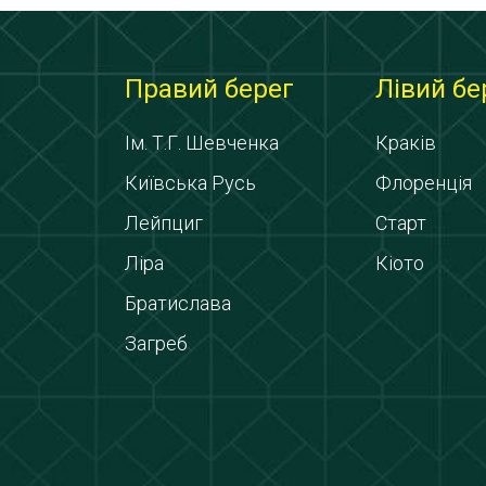
Правий берег
Лівий бе
Ім. Т.Г. Шевченка
Краків
Київська Русь
Флоренція
Лейпциг
Старт
Ліра
Кіото
Братислава
Загреб