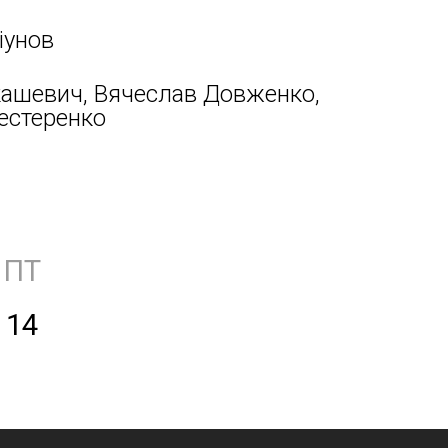
іунов
кашевич, Вячеслав Довженко,
естеренко
ПТ
14