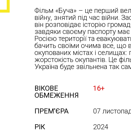
Фільм «Буча» – це перший ве
війну, знятий під час війни. З
він розповідає історію грома
завдяки своєму паспорту має 
Росією території та евакуюват
бачить своїми очима все, що в
окупованих містах і селищах: 
жорстокість окупантів. Це філ
Україна буде звільнена так са
ВІКОВЕ
16+
ОБМЕЖЕННЯ
ПРЕМ'ЄРА
07 листопа
РІК
2024