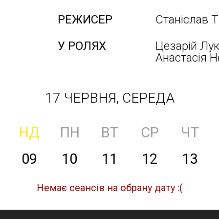
РЕЖИСЕР
Станіслав Т
У РОЛЯХ
Цезарій Лу
Анастасія Н
17 ЧЕРВНЯ, СЕРЕДА
НД
ПН
ВТ
СР
ЧТ
09
10
11
12
13
Немає сеансів на обрану дату :(