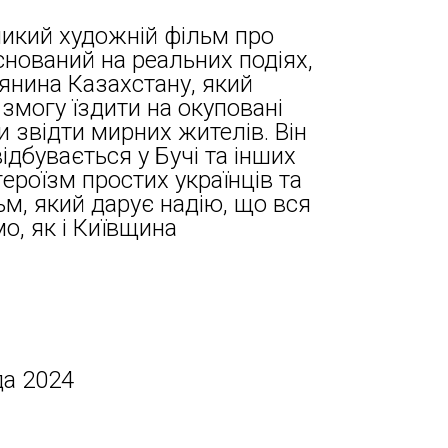
ликий художній фільм про
аснований на реальних подіях,
дянина Казахстану, який
змогу їздити на окуповані
и звідти мирних жителів. Він
ідбувається у Бучі та інших
героїзм простих українців та
ьм, який дарує надію, що вся
мо, як і Київщина
да 2024