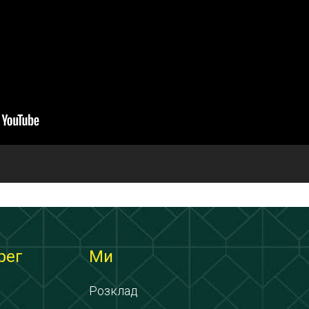
рег
Ми
Розклад