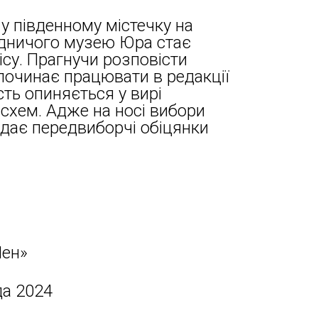
у південному містечку на
одничого музею Юра стає
ісу. Прагнучи розповісти
 починає працювати в редакції
сть опиняється у вирі
 схем. Адже на носі вибори
здає передвиборчі обіцянки
ен»
да 2024