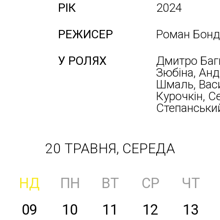
РІК
2024
РЕЖИСЕР
Роман Бонд
У РОЛЯХ
Дмитро Баг
Зюбіна, Анд
Шмаль, Вас
Курочкін, Се
Степанськи
20 ТРАВНЯ, СЕРЕДА
НД
ПН
ВТ
СР
ЧТ
09
10
11
12
13