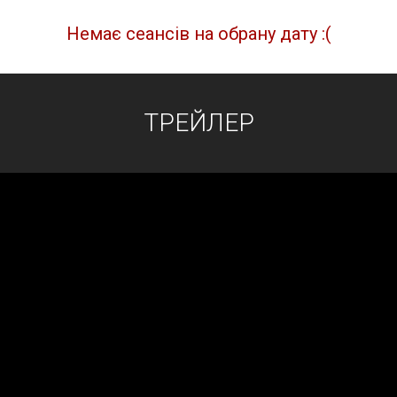
Немає сеансів на обрану дату :(
ТРЕЙЛЕР