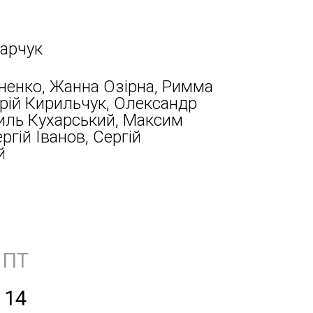
арчук
ненко, Жанна Озірна, Римма
рій Кирильчук, Олександр
иль Кухарський, Максим
ргій Іванов, Сергій
й
ПТ
14