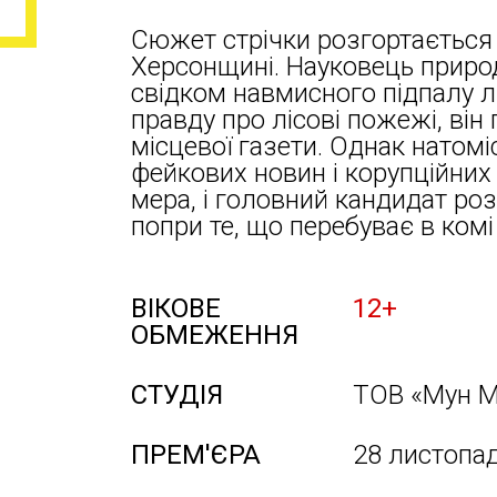
Сюжет стрічки розгортається 
Херсонщині. Науковець прир
свідком навмисного підпалу л
правду про лісові пожежі, він
місцевої газети. Однак натомі
фейкових новин і корупційних
мера, і головний кандидат ро
попри те, що перебуває в комі
ВІКОВЕ
12+
ОБМЕЖЕННЯ
СТУДІЯ
ТОВ «Мун М
ПРЕМ'ЄРА
28 листопа