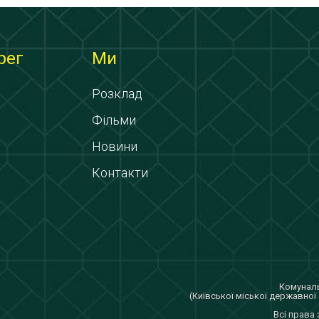
рег
Ми
Розклад
Фільми
Новини
Контакти
Комуналь
(Київської міської державної 
Всi права