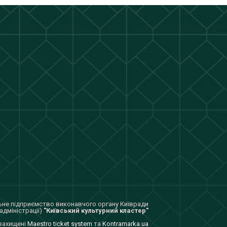
не підприємство виконавчого органу Київради
адміністрації)
"Київський культурний кластер"
 захищенi
Maestro ticket system
та
Kontramarka.ua