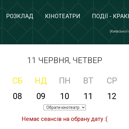
РОЗКЛАД
КІНОТЕАТРИ
ПОДІЇ - КРАК
(Київської
11 ЧЕРВНЯ, ЧЕТВЕР
СБ
НД
ПН
ВТ
СР
08
09
10
11
12
Немає сеансів на обрану дату :(