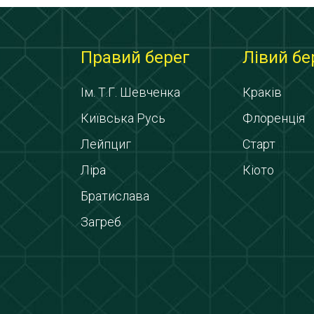
Правий берег
Лівий бе
Ім. Т.Г. Шевченка
Краків
Київська Русь
Флоренція
Лейпциг
Старт
Ліра
Кіото
Братислава
Загреб