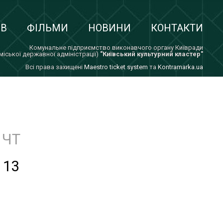
ІВ
ФІЛЬМИ
НОВИНИ
КОНТАКТИ
Комунальне підприємство виконавчого органу Київради
 міської державної адміністрації)
"Київський культурний кластер"
Всi права захищенi
Maestro ticket system
та
Kontramarka.ua
ЧТ
13