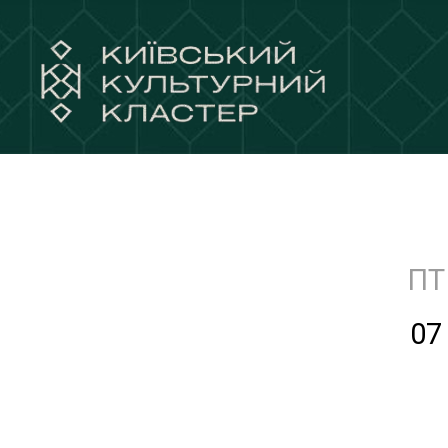
ПТ
07